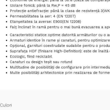
Economie de energie: până la 56% (baza de comparaţie
Izolare fonică: până la Rw,P = 45 dB
Protecţie antiefracţie: până la clasa de rezistenţă 3(WK
Permeabilitatea la aer: 4 (EN 12207)
Etanşeitatea la averse: E900(EN 12208)
Falţ înclinat în ramă pentru o mai bună evacuarea a ape
Caracteristici statice optime datorită armăturilor cu o
Armaturi identice în rame şi canaturi, pentru optimizare
Opţional, garnituri coextrudate sudabile pentru o prod
Suprafaţa HDF (finisare High-Definition): este de înaltă
Ecologic, fiind reciclabil
Canaturi cu design teşit sau rotund
Multitudine de posibilităţi de configurare prin intermedi
Multe posibilităţi arhitectonice prin realizarea de forme
Culori