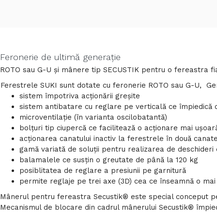
Feronerie de ultimă generație
ROTO sau G-U și mânere tip SECUSTIK pentru o fereastra fiabi
Ferestrele SUKI sunt dotate cu feronerie ROTO sau G-U, Ge
sistem împotriva acționării greșite
sistem antibatare cu reglare pe verticală ce împiedică 
microventilație (în varianta oscilobatantă)
bolțuri tip ciupercă ce facilitează o acționare mai uşoară
acţionarea canatului inactiv la ferestrele în două canate
gamă variată de soluții pentru realizarea de deschider
balamalele ce susțin o greutate de până la 120 kg
posiblitatea de reglare a presiunii pe garnitură
permite reglaje pe trei axe (3D) cea ce înseamnă o mai
Mânerul pentru fereastra Secustik® este special conceput pen
Mecanismul de blocare din cadrul mânerului Secustik® împiedi