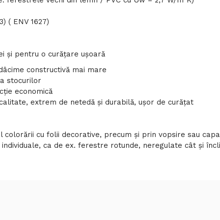
: ferestrele vechi din lemn / PVC cu Uw = 2,7 W/m²K)
3) ( ENV 1627)
i şi pentru o curăţare uşoară
 adâcime constructivă mai mare
a stocurilor
ucţie economică
 calitate, extrem de netedă şi durabilă, uşor de curăţat
ul colorării cu folii decorative, precum şi prin vopsire sau ca
 individuale, ca de ex. ferestre rotunde, neregulate cât şi încl