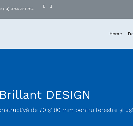
: (+4) 0744 381 794
Home
De
Brillant DESIGN
nstructivă de 70 şi 80 mm pentru ferestre şi uş