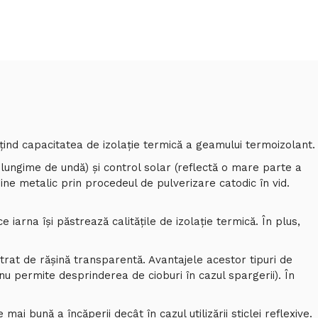
ţind capacitatea de izolaţie termică a geamului termoizolant.
 lungime de undă) şi control solar (reflectă o mare parte a
ine metalic prin procedeul de pulverizare catodic în vid.
e iarna își păstrează calitățile de izolație termică. În plus,
strat de rășină transparentă. Avantajele acestor tipuri de
(nu permite desprinderea de cioburi în cazul spargerii). În
ai bună a încăperii decât în cazul utilizării sticlei reflexive.