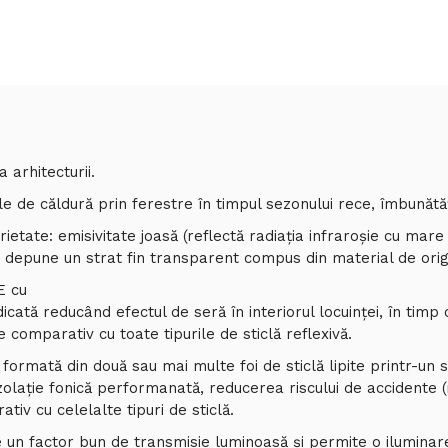
a arhitecturii.
le de căldură prin ferestre în timpul sezonului rece, îmbunătă
etate: emisivitate joasă (reflectă radiaţia infraroşie cu mare
se depune un strat fin transparent compus din material de orig
E cu
icată reducând efectul de seră în interiorul locuinței, în timp c
 comparativ cu toate tipurile de sticlă reflexivă.
formată din două sau mai multe foi de sticlă lipite printr-un 
 izolație fonică performanată, reducerea riscului de accidente 
tiv cu celelalte tipuri de sticlă.
e un factor bun de transmisie luminoasă și permite o iluminare m