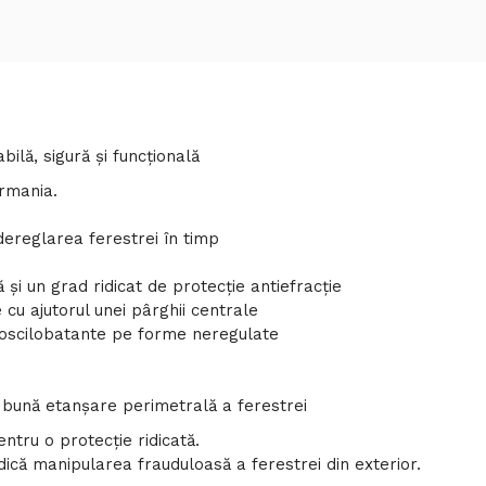
lă, sigură și funcțională
rmania.
dereglarea ferestrei în timp
 şi un grad ridicat de protecţie antiefracţie
 cu ajutorul unei pârghii centrale
i oscilobatante pe forme neregulate
 bună etanşare perimetrală a ferestrei
tru o protecție ridicată.
că manipularea frauduloasă a ferestrei din exterior.