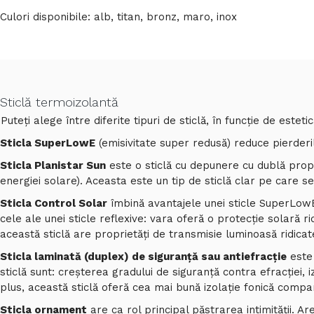
Culori disponibile: alb, titan, bronz, maro, inox
Sticlă termoizolantă
Puteți alege între diferite tipuri de sticlă, în funcție de estetic
Sticla SuperLowE
(emisivitate super redusă) reduce pierderi
Sticla Planistar Sun
este o sticlă cu depunere cu dublă propri
energiei solare). Aceasta este un tip de sticlă clar pe care 
Sticla Control Solar
îmbină avantajele unei sticle SuperLow
cele ale unei sticle reflexive: vara oferă o protecţie solară rid
această sticlă are proprietăți de transmisie luminoasă ridicate
Sticla laminată (duplex) de siguranță sau antiefracție
este 
sticlă sunt: creșterea gradului de siguranță contra efracției,
plus, această sticlă oferă cea mai bună izolație fonică compara
Sticla ornament
are ca rol principal păstrarea intimității. Ar