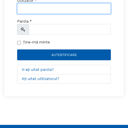
Utilizator
*
Parola
*
Arată
Ține-mă minte
AUTENTIFICARE
V-ați uitat parola?
Ați uitat utilizatorul?