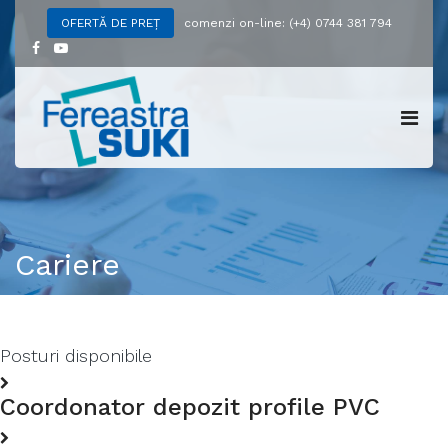
comenzi on-line: (+4) 0744 381 794
OFERTĂ DE PREȚ
Cariere
Posturi disponibile
Coordonator depozit profile PVC