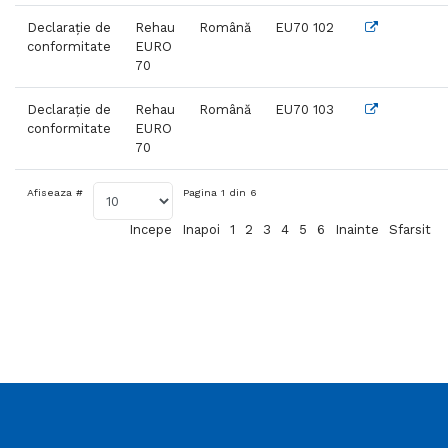
Declarație de
Rehau
Română
EU70 102
conformitate
EURO
70
Declarație de
Rehau
Română
EU70 103
conformitate
EURO
70
Afiseaza #
Pagina 1 din 6
Incepe
Inapoi
1
2
3
4
5
6
Inainte
Sfarsit